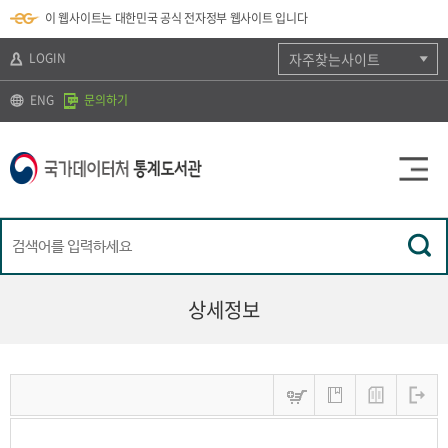
뉴
로
색
정
이 웹사이트는 대한민국 공식 전자정부 웹사이트 입니다
바
가
바
보
로
기
로
바
가
(
가
로
LOGIN
자주찾는사이트
기
s
기
가
k
기
ENG
문의하기
i
p
t
o
c
o
n
t
e
n
t
)
상세정보