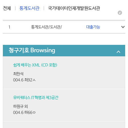
전체
통계도서관
국가데이터인재개발원도서관
1
통계도서관/도서관/
대출가능
청구기호 Browsing
쉽게 배우는 XML (CD 포함)
최한석
004.6 최92ㅅ
유비쿼터스 IT혁명과 제3공간
하원규 외
004.6 하66ㅇ