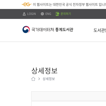
뉴
로
색
정
이 웹사이트는 대한민국 공식 전자정부 웹사이트 입니
바
가
바
보
로
기
로
바
가
(
가
로
LOGIN
ENG
문의하기
기
s
기
가
k
기
i
p
도서관
t
o
c
o
n
t
소개
e
n
이용안내
t
)
상세정보
찾아오시는 
상세정보