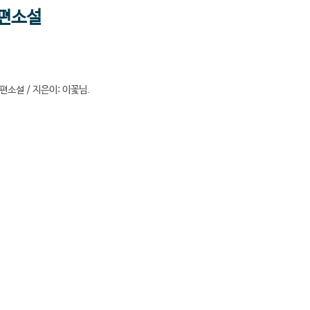
장편소설
편소설 / 지은이: 이꽃님.