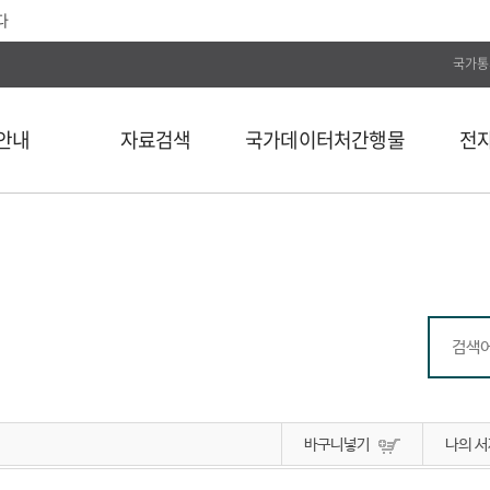
다
국가통
안내
자료검색
국가데이터처간행물
전
전체
통계간행물
전자저널
단행본
국가데이터연구원
Web DB
길
연속간행물
국가데이터인재개발원
전자도서
비도서
국가데이터처보고서
통계자료 분류
통계사료
컬렉션
바구니넣기
나의 서
외부 API 검색