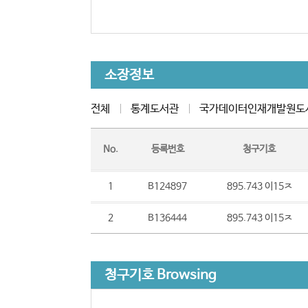
소장정보
전체
통계도서관
국가데이터인재개발원도
No.
등록번호
청구기호
1
B124897
895.743 이15ㅈ
2
B136444
895.743 이15ㅈ
청구기호 Browsing