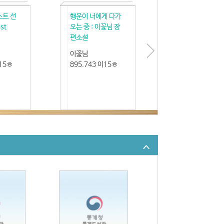
스트 선
행운이 너에게 다가
st
오는 중 : 이꽃님 장
편소설
이꽃님
이15ㅎ
895.743 이15ㅎ