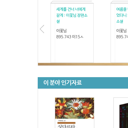
세계를 건너 너에게
여름을 
갈게 : 이꽃님 장편소
었더니 
설
소설
이꽃님
이꽃님
895.743 이15ㅅ
895.7
이 분야 인기자료