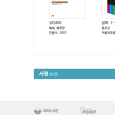
싯다르타
삼체 . 1-
헤세, 헤르만
류츠신
민음사, 2002
자음과모음,
서평
(0 건)