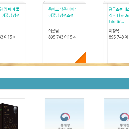
한 입 베어 물
죽이고 싶은 아이 :
한국소설 베
: 이꽃님 장편
이꽃님 장편소설
집 = The Be
Literar...
이꽃님
이광복
43 이15ㅇ
895.743 이15ㅈ
895.743 