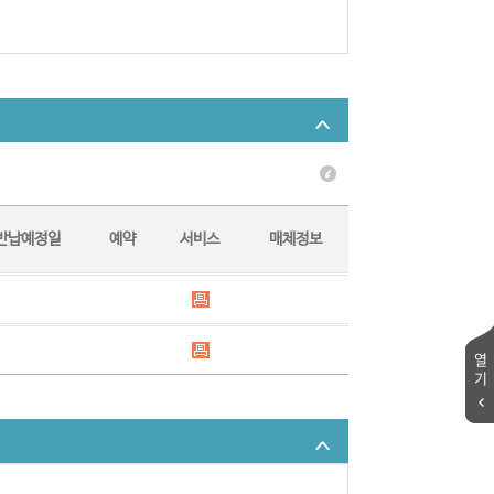
반납예정일
예약
서비스
매체정보
열
기