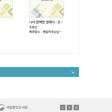
나의 완벽한 장례식 : 조현선 장편소설
조현선
북로망스 : 책읽어주는남자, 2026