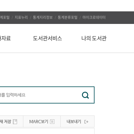
계포털
지표누리
통계지리정보
통계분류포털
마이크로데이터
자자료
도서관서비스
나의 도서관
신착도서
나의 알림
추천도서
나의 정보
인기도서
대출/예약조회
인기검색어
자료구입신청
정보서비스
나의 서재
유관사이트
나의 서평
재 저장
MARC보기
내보내기
공지사항
문의하기