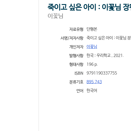
죽이고 싶은 아이 : 이꽃님 
이꽃님
단행본
자료유형
죽이고 싶은 아이 : 이꽃님 장
서명/저자사항
이꽃님
개인저자
한국 : 우리학교 , 2021.
발행사항
196 p.
형태사항
9791190337755
ISBN
895.743
분류기호
한국어
언어