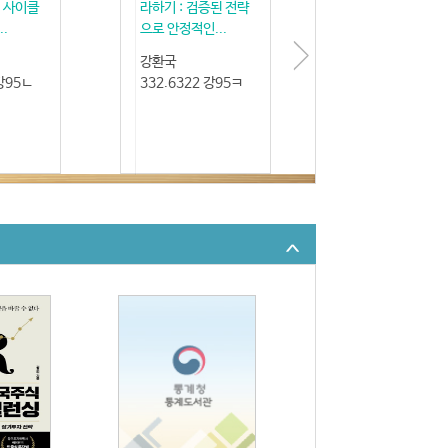
: 사이클
라하기 : 검증된 전략
..
으로 안정적인...
강환국
 강95ㄴ
332.6322 강95ㅋ