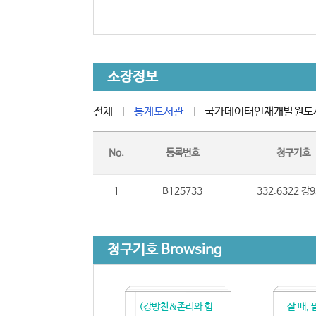
소장정보
전체
통계도서관
국가데이터인재개발원도
No.
등록번호
청구기호
1
B125733
332.6322 강
청구기호 Browsing
(강방천&존리와 함
살 때, 팔