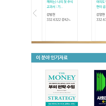
께하는) 나의 첫 주식
여의도 
교과서 : 기...
현이 공.
강방천
강영현
332.6322 강42ㄴ
332.6
이 분야 인기자료