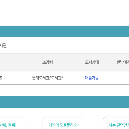
서관
소장처
도서상태
반납예
95ㄱ
통계도서관/도서관/
대출가능
 때, 벌 때 :
거인의 포트폴리오 :
나는 달력만 