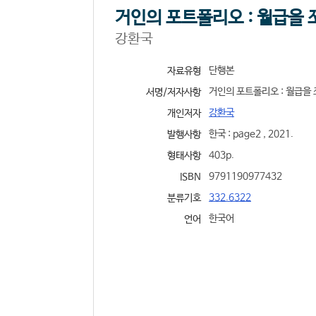
거인의 포트폴리오 : 월급을 
강환국
단행본
자료유형
거인의 포트폴리오 : 월급을 
서명/저자사항
강환국
개인저자
한국 : page2 , 2021.
발행사항
403p.
형태사항
9791190977432
ISBN
332.6322
분류기호
한국어
언어