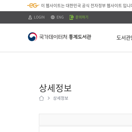
뉴
로
색
정
이 웹사이트는 대한민국 공식 전자정부 웹사이트 입니
바
가
바
보
로
기
로
바
가
(
가
로
LOGIN
ENG
문의하기
기
s
기
가
k
기
i
p
도서관
t
o
c
o
n
t
소개
e
n
이용안내
t
)
상세정보
찾아오시는 
상세정보