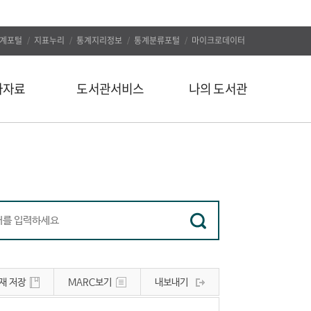
계포털
지표누리
통계지리정보
통계분류포털
마이크로데이터
자자료
도서관서비스
나의 도서관
신착도서
나의 알림
추천도서
나의 정보
인기도서
대출/예약조회
인기검색어
자료구입신청
정보서비스
나의 서재
유관사이트
나의 서평
재 저장
MARC보기
내보내기
공지사항
문의하기