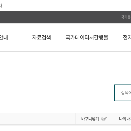
다
국가통
안내
자료검색
국가데이터처간행물
전
전체
통계간행물
전자저널
단행본
국가데이터연구원
Web DB
길
연속간행물
국가데이터인재개발원
전자도서
비도서
국가데이터처보고서
통계자료 분류
통계사료
컬렉션
바구니넣기
나의 서
외부 API 검색