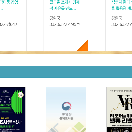
닥터둠 강영
월급을 쪼개서 경제
식투자 한다 
..
적 자유를 만드...
을 활용한 계.
강환국
강환국
322 강64ㅅ
332.6322 강95ㄱ
332.6322