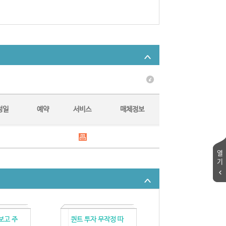
정일
예약
서비스
매체정보
열
기
보고 주
퀀트 투자 무작정 따