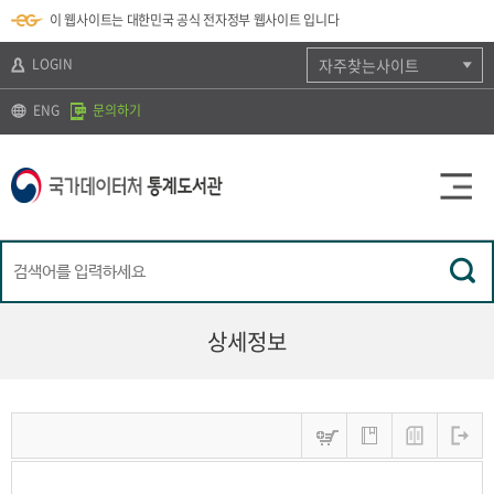
뉴
로
색
정
이 웹사이트는 대한민국 공식 전자정부 웹사이트 입니다
바
가
바
보
로
기
로
바
가
(
가
로
LOGIN
자주찾는사이트
기
s
기
가
k
기
ENG
문의하기
i
p
t
o
c
o
n
t
e
n
t
)
상세정보