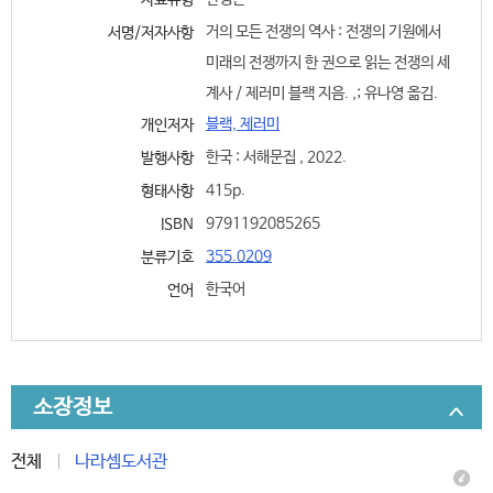
자료유형
거의 모든 전쟁의 역사 : 전쟁의 기원에서
서명/저자사항
미래의 전쟁까지 한 권으로 읽는 전쟁의 세
계사 / 제러미 블랙 지음. ,; 유나영 옮김.
블랙, 제러미
개인저자
한국 : 서해문집 , 2022.
발행사항
415p.
형태사항
9791192085265
ISBN
355.0209
분류기호
한국어
언어
소장정보
전체
나라셈도서관