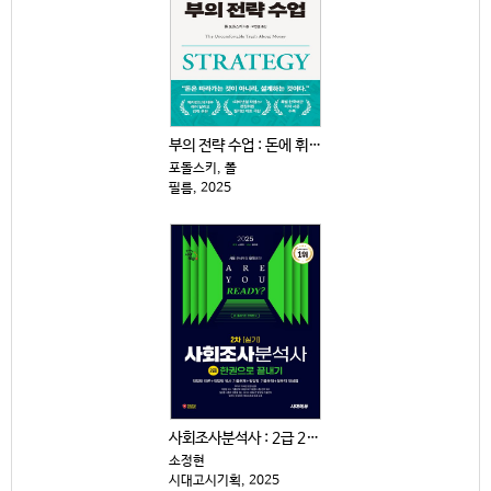
부의 전략 수업 : 돈에 휘둘리지 않고 살아남는 15가...
포돌스키, 폴
필름, 2025
사회조사분석사 : 2급 2차|실기 : 한권으로 끝내기
소정현
시대고시기획, 2025