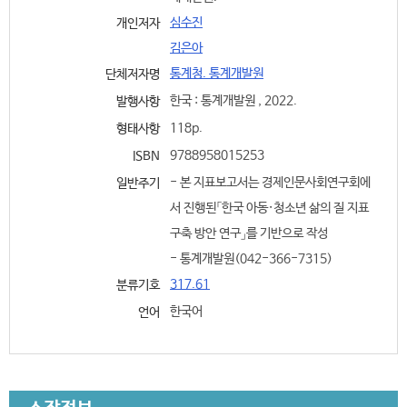
심수진
개인저자
김은아
통계청. 통계개발원
단체저자명
한국 : 통계개발원 , 2022.
발행사항
118p.
형태사항
9788958015253
ISBN
- 본 지표보고서는 경제인문사회연구회에
일반주기
서 진행된「한국 아동·청소년 삶의 질 지표
구축 방안 연구」를 기반으로 작성
- 통계개발원(042-366-7315)
317.61
분류기호
한국어
언어