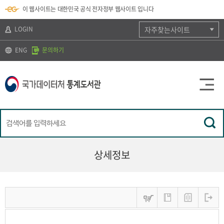
뉴
로
색
정
이 웹사이트는 대한민국 공식 전자정부 웹사이트 입니다
바
가
바
보
로
기
로
바
가
(
가
로
LOGIN
자주찾는사이트
기
s
기
가
k
기
ENG
문의하기
i
p
t
o
c
o
n
t
e
n
t
)
상세정보