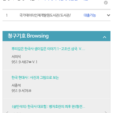
1
국가데이터인재개발원도서관/도서관/
대출가능
청구기호 Browsing
뿌리깊은 한국사 샘이깊은 이야기 1-고조선.삼국. V....
서의식
951.9 서67ㅃ V.1
한국 현대사 : 사진과 그림으로 보는
서중석
951.9 서76ㅎ
(설민석의) 한국사 대모험 : 병자호란의 최후 편(항전...