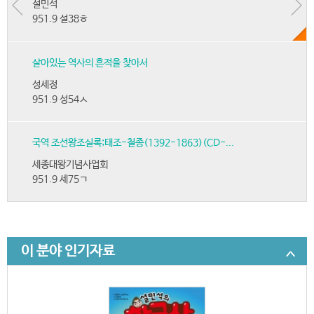
설민석
951.9 설38ㅎ
살아있는 역사의 흔적을 찾아서
성세정
951.9 성54ㅅ
국역 조선왕조실록;태조-철종(1392-1863)(CD-...
세종대왕기념사업회
951.9 세75ㄱ
이 분야 인기자료