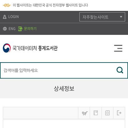
뉴
로
색
정
이 웹사이트는 대한민국 공식 전자정부 웹사이트 입니다
바
가
바
보
로
기
로
바
가
(
가
로
LOGIN
자주찾는사이트
기
s
기
가
k
기
ENG
문의하기
i
p
t
o
c
o
n
t
e
n
t
)
상세정보