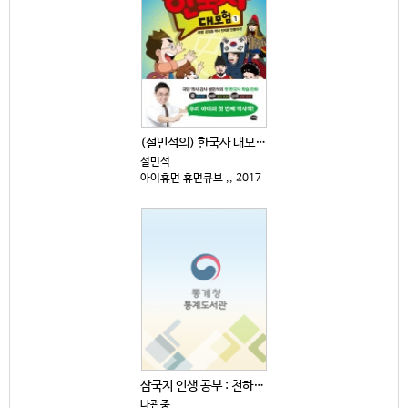
(설민석의) 한국사 대모험 : 특명! 온달을 역사 천재...
설민석
아이휴먼 휴먼큐브 ,, 2017
삼국지 인생 공부 : 천하를 움직인 심리 전략
나관중