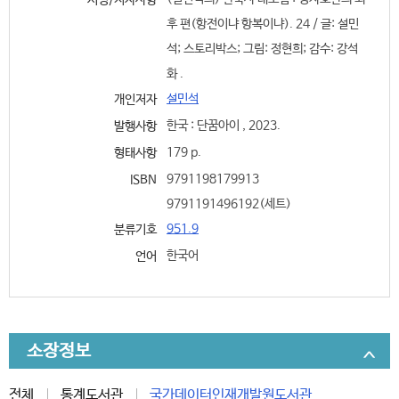
서명/저자사항
후 편(항전이냐 항복이냐). 24 / 글: 설민
석; 스토리박스; 그림: 정현희; 감수: 강석
화 .
설민석
개인저자
한국 : 단꿈아이 , 2023.
발행사항
179 p.
형태사항
9791198179913
ISBN
9791191496192(세트)
951.9
분류기호
한국어
언어
소장정보
전체
통계도서관
국가데이터인재개발원도서관