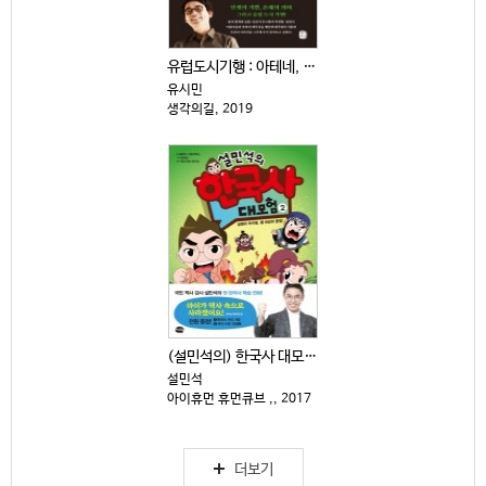
유럽도시기행 : 아테네, 로마, 이스탄불, 파리 . 1
유시민
생각의길, 2019
(설민석의) 한국사 대모험 : 설쌤의 라이벌, 황 대감...
설민석
아이휴먼 휴먼큐브 ,, 2017
더보기