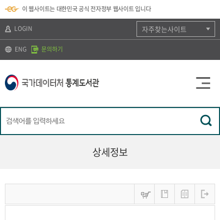
뉴
로
색
정
이 웹사이트는 대한민국 공식 전자정부 웹사이트 입니다
바
가
바
보
로
기
로
바
가
(
가
로
LOGIN
자주찾는사이트
기
s
기
가
k
기
ENG
문의하기
i
p
t
o
c
o
n
t
e
n
t
)
상세정보