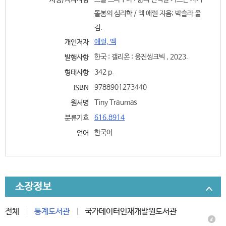
서명/저자사항
돌봄의 심리학 / 멕 애럴 지음; 박슬라 옮
김.
애럴, 멕
개인저자
한국 : 갤리온 : 웅진씽크빅 , 2023.
발행사항
342 p.
형태사항
9788901273440
ISBN
Tiny Traumas
원서명
616.8914
분류기호
한국어
언어
소장정보
전체
통계도서관
국가데이터인재개발원도서관