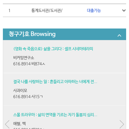
1
통계도서관/도서관/
대출가능
청구기호 Browsing
(영화 속 죽음으로) 삶을 그리다 : 셀프 시네마테라피
비커밍연구소
616.8914 비874ㅅ
결국 나를 사랑하는 일 : 흔들리고 아파하는 너에게 전...
사과이모
616.8914 사15ㄱ
스몰 트라우마 : 삶의 면역을 기르는 자기 돌봄의 심리...
애럴, 멕