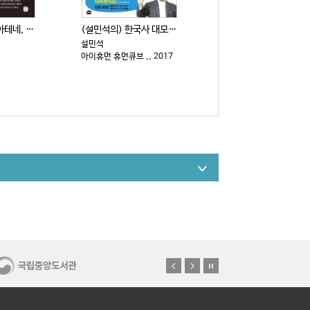
유럽도시기행 : 아테네, 로마, 이스탄불, 파리 . 1
(설민석의) 한국사 대모험 : 설쌤의 라이벌, 황 대감...
설민석
아이휴먼 휴먼큐브 ,, 2017