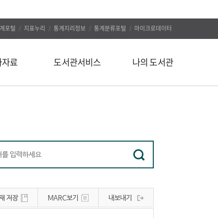
계포털
지표누리
통계지리정보
통계분류포털
마이크로데이터
자자료
도서관서비스
나의 도서관
신착도서
나의 알림
추천도서
나의 정보
인기도서
대출/예약조회
인기검색어
자료구입신청
정보서비스
나의 서재
유관사이트
나의 서평
재 저장
MARC보기
내보내기
공지사항
문의하기