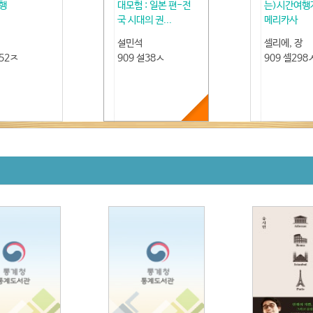
행
대모험 : 일본 편-전
는)시간여행
국 시대의 권...
메리카사
설민석
셀리에, 장
서52ㅈ
909 설38ㅅ
909 셀298