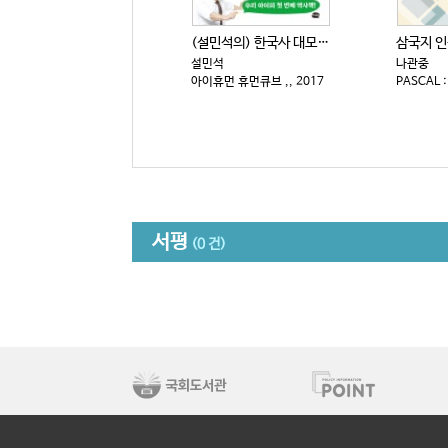
(설민석의) 한국사 대모험 : 특명! 온달을 역사 천재...
설민석
나관중
아이휴먼 휴먼큐브 ,, 2017
서평
(0 건)