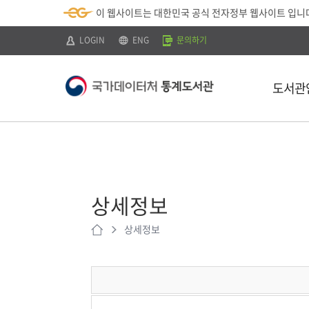
뉴
로
색
정
이 웹사이트는 대한민국 공식 전자정부 웹사이트 입니
바
가
바
보
로
기
로
바
가
(
가
로
LOGIN
ENG
문의하기
기
s
기
가
k
기
i
p
도서관
t
o
c
o
n
t
소개
e
n
이용안내
t
)
상세정보
찾아오시는 
상세정보