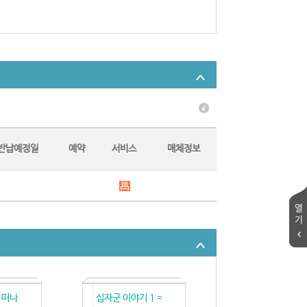
반납예정일
예약
서비스
매체정보
열
기
 떠나
십자군 이야기 1 =