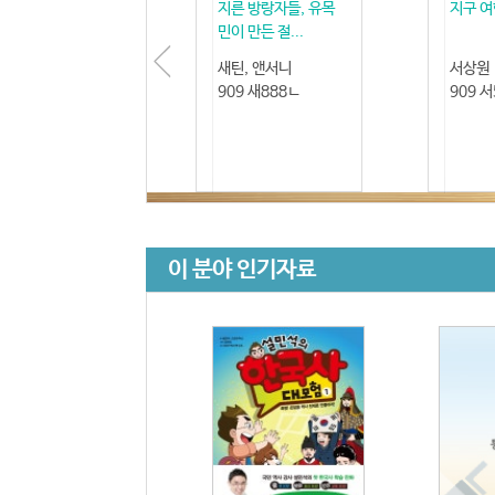
지른 방랑자들, 유목
지구 여
민이 만든 절...
새틴, 앤서니
서상원
909 새888ㄴ
909 
이 분야 인기자료