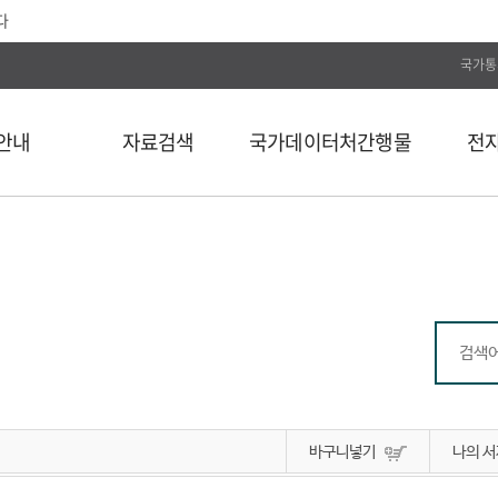
다
국가통
안내
자료검색
국가데이터처간행물
전
전체
통계간행물
전자저널
단행본
국가데이터연구원
Web DB
길
연속간행물
국가데이터인재개발원
전자도서
비도서
국가데이터처보고서
통계자료 분류
통계사료
컬렉션
바구니넣기
나의 서
외부 API 검색