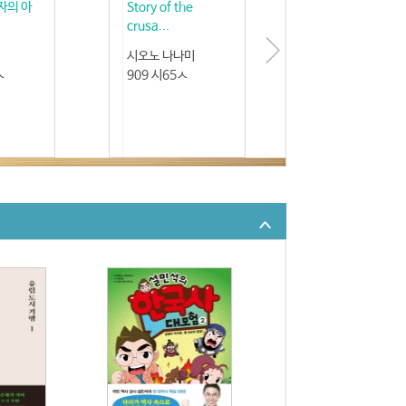
자의 아
Story of the
crusa...
시오노 나나미
ㅅ
909 시65ㅅ