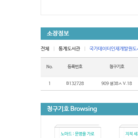
소장정보
전체
통계도서관
국가데이터인재개발원도
No.
등록번호
청구기호
1
B132728
909 설38ㅅ V.18
청구기호 Browsing
노마드 : 문명을 가로
지적 세