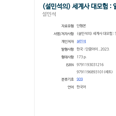
(설민석의) 세계사 대모험 : 
설민석
단행본
자료유형
(설민석의) 세계사 대모험 : 일
서명/저자사항
설민석
개인저자
한국 : 단꿈아이 , 2023.
발행사항
173 p.
형태사항
9791193031216
ISBN
9791196893101(세트)
909
분류기호
한국어
언어