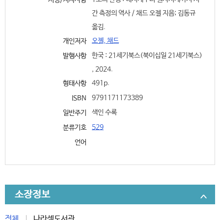
서명/저자사항
간 측정의 역사 / 채드 오젤 지음; 김동규
옮김.
오젤, 채드
개인저자
한국 : 21세기북스(북이십일 21세기북스)
발행사항
, 2024.
491p.
형태사항
9791171173389
ISBN
색인 수록
일반주기
529
분류기호
언어
소장정보
전체
나라셈도서관