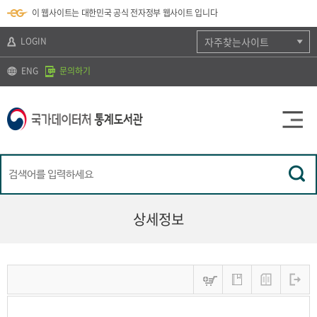
뉴
로
색
정
이 웹사이트는 대한민국 공식 전자정부 웹사이트 입니다
바
가
바
보
로
기
로
바
가
(
가
로
LOGIN
자주찾는사이트
기
s
기
가
k
기
ENG
문의하기
i
p
t
o
c
o
n
t
e
n
t
)
상세정보