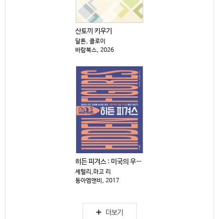
산토끼 키우기
달튼, 클로이
바람북스, 2026
히든 피겨스 : 미국의 우주 경쟁을 승리로 이끈, 천재...
셰털리,마고 리
동아엠앤비, 2017
더보기