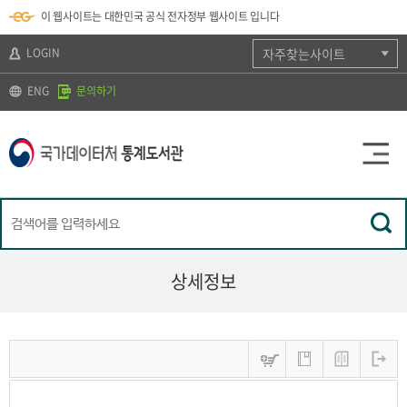
뉴
로
색
정
이 웹사이트는 대한민국 공식 전자정부 웹사이트 입니다
바
가
바
보
로
기
로
바
가
(
가
로
LOGIN
자주찾는사이트
기
s
기
가
k
기
ENG
문의하기
i
p
t
o
c
o
n
t
e
n
t
)
상세정보