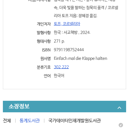
서명/저자사항
속, 더욱 빛을 발하는 침묵의 품격 / 코르넬
리아 토프 지음; 장혜경 옮김.
토프, 코르넬리아
개인저자
한국 : 서교책방 , 2024.
발행사항
271 p.
형태사항
9791198752444
ISBN
Einfach mal die Klappe halten
원서명
302.222
분류기호
한국어
언어
소장정보
전체
통계도서관
국가데이터인재개발원도서관