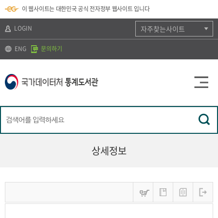
뉴
로
색
정
이 웹사이트는 대한민국 공식 전자정부 웹사이트 입니다
바
가
바
보
로
기
로
바
가
(
가
로
LOGIN
자주찾는사이트
기
s
기
가
k
기
ENG
문의하기
i
p
t
o
c
o
n
t
e
n
t
)
상세정보