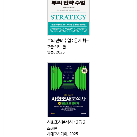
부의 전략 수업 : 돈에 휘둘리지 않고 살아남는 15가...
포돌스키, 폴
필름, 2025
사회조사분석사 : 2급 2차|실기 : 한권으로 끝내기
소정현
시대고시기획, 2025