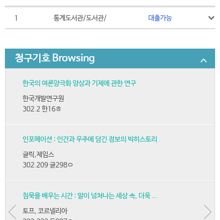
1
통계도서관/도서관/
대출가능
청구기호 Browsing
한국의 여론양극화 양상과 기제에 관한 연구
한국개발연구원
302.2 한16ㅎ
인포메이션 : 인간과 우주에 담긴 정보의 빅히스토리
글릭,제임스
302.209 글298ㅇ
침묵을 배우는 시간 : 말이 넘쳐나는 세상 속, 더욱 ...
토프, 코르넬리아