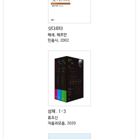
싯다르타
헤세, 헤르만
민음사, 2002
삼체 . 1-3
류츠신
자음과모음, 2020