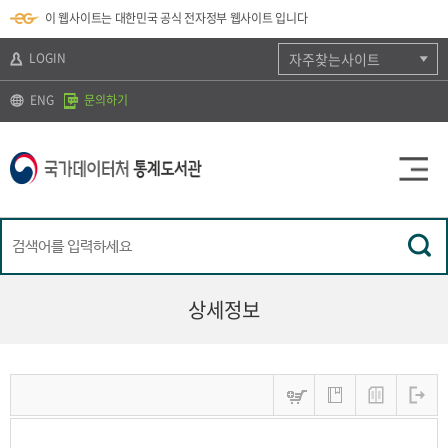
뉴
로
색
정
이 웹사이트는 대한민국 공식 전자정부 웹사이트 입니다
바
가
바
보
로
기
로
바
가
(
가
로
LOGIN
자주찾는사이트
기
s
기
가
k
기
ENG
문의하기
i
p
t
o
c
o
n
t
e
n
t
)
상세정보