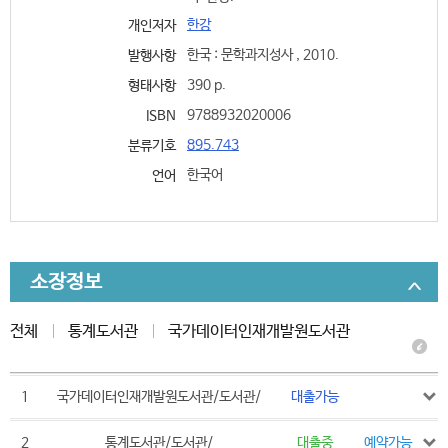
한강
개인저자
한국 : 문학과지성사 , 2010.
발행사항
390 p.
형태사항
9788932020006
ISBN
895.743
분류기호
한국어
언어
소장정보
전체
통계도서관
국가데이터인재개발원도서관
1
국가데이터인재개발원도서관/도서관/
대출가능
2
통계도서관/도서관/
대출중
예약가능