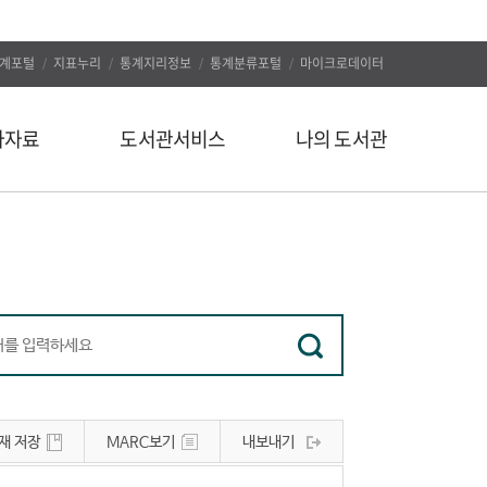
계포털
지표누리
통계지리정보
통계분류포털
마이크로데이터
자자료
도서관서비스
나의 도서관
신착도서
나의 알림
추천도서
나의 정보
인기도서
대출/예약조회
인기검색어
자료구입신청
정보서비스
나의 서재
유관사이트
나의 서평
재 저장
MARC보기
내보내기
공지사항
문의하기