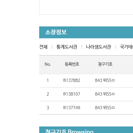
소장정보
전체
통계도서관
나라셈도서관
국가데
No.
등록번호
청구기호
1
B137882
843 뮈55ㅁ
2
B138107
843 뮈55ㅁ
3
B137749
843 뮈55ㅁ
청구기호 Browsing