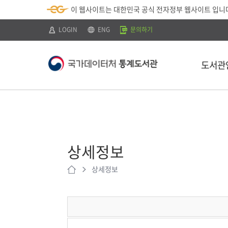
뉴
로
색
정
이 웹사이트는 대한민국 공식 전자정부 웹사이트 입니
바
가
바
보
로
기
로
바
가
(
가
로
LOGIN
ENG
문의하기
기
s
기
가
k
기
i
p
도서관
t
o
c
o
n
t
소개
e
n
이용안내
t
)
상세정보
찾아오시는 
상세정보