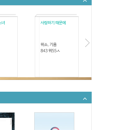
소녀
사랑하기 때문에
뮈소, 기욤
843 뮈55ㅅ