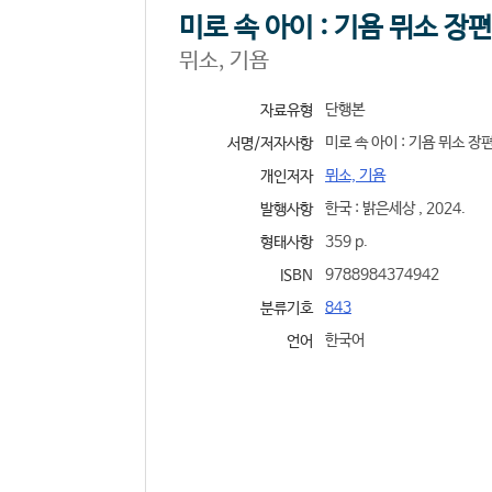
미로 속 아이 : 기욤 뮈소 장
뮈소, 기욤
단행본
자료유형
미로 속 아이 : 기욤 뮈소 장
서명/저자사항
뮈소, 기욤
개인저자
한국 : 밝은세상 , 2024.
발행사항
359 p.
형태사항
9788984374942
ISBN
843
분류기호
한국어
언어