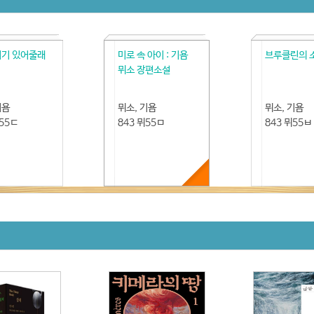
거기 있어줄래
미로 속 아이 : 기욤
브루클린의 
뮈소 장편소설
기욤
뮈소, 기욤
뮈소, 기욤
뮈55ㄷ
843 뮈55ㅁ
843 뮈55ㅂ