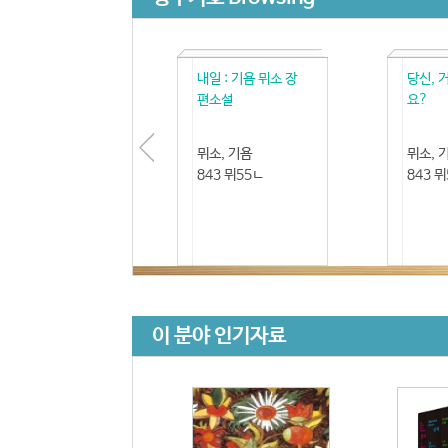
내일 : 기욤 뮈소 장
당신, 
편소설
요?
뮈소, 기욤
뮈소, 
843 뮈55ㄴ
843 
이 분야 인기자료