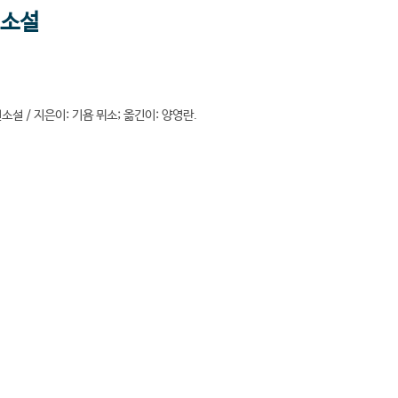
편소설
편소설 / 지은이: 기욤 뮈소; 옮긴이: 양영란.