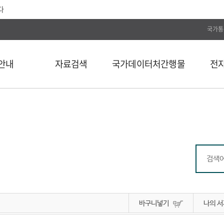
다
국가통
안내
자료검색
국가데이터처간행물
전
전체
통계간행물
전자저널
단행본
국가데이터연구원
Web DB
길
연속간행물
국가데이터인재개발원
전자도서
비도서
국가데이터처보고서
통계자료 분류
통계사료
컬렉션
바구니넣기
나의 서
외부 API 검색