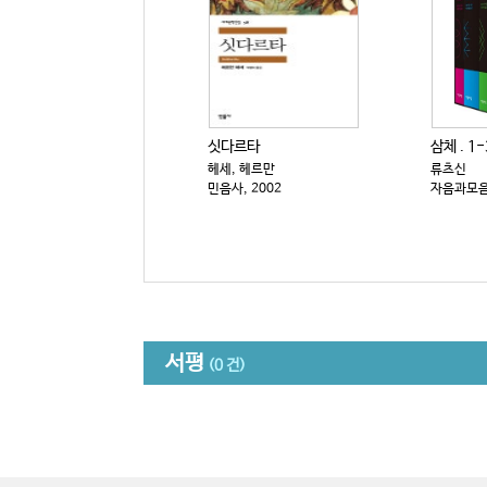
싯다르타
삼체 . 1-
헤세, 헤르만
류츠신
민음사, 2002
자음과모음,
서평
(0 건)