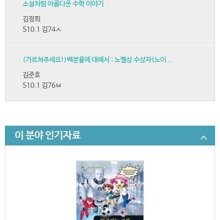
소설처럼 아름다운 수학 이야기
김정희
510.1 김74ㅅ
(가르쳐주세요!)백분율에 대해서 : 노벨상 수상자(노이...
김준호
510.1 김76ㅂ
이 분야 인기자료