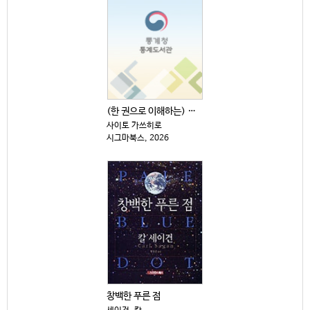
(한 권으로 이해하는) 원자·소립자·양자의 세계
사이토 가쓰히로
시그마북스, 2026
창백한 푸른 점