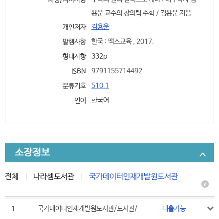
서명/저자사항
용운 교수의 창의력 수학 / 김용운 지음.
김용운
개인저자
한국 : 맥스교육 , 2017.
발행사항
332p.
형태사항
9791155714492
ISBN
510.1
분류기호
한국어
언어
소장정보
전체
나라셈도서관
국가데이터인재개발원도서관
1
국가데이터인재개발원도서관/도서관/
대출가능