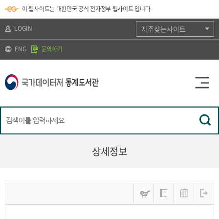
뉴
로
색
정
이 웹사이트는 대한민국 공식 전자정부 웹사이트 입니다
바
가
바
보
로
기
로
바
가
(
가
로
LOGIN
자주찾는사이트
기
s
기
가
k
기
ENG
문의하기
i
p
t
o
c
o
n
t
e
n
t
)
상세정보