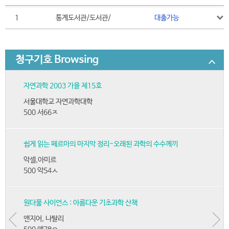
1
통계도서관/도서관/
대출가능
청구기호 Browsing
자연과학 2003 가을 제15호
서울대학교 자연과학대학
500 서66ㅈ
쉽게 읽는 페르마의 마지막 정리-오래된 과학의 수수께끼
악셀,아미르
500 악54ㅅ
원더풀 사이언스 : 아름다운 기초과학 산책
앤지어, 나탈리