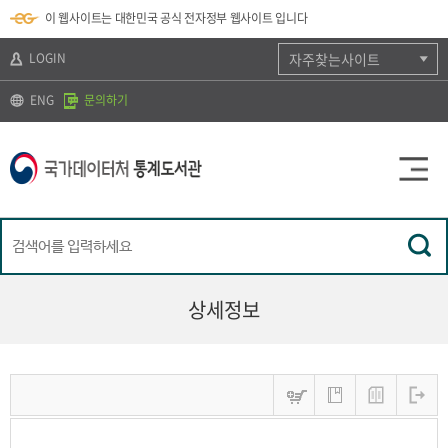
뉴
로
색
정
이 웹사이트는 대한민국 공식 전자정부 웹사이트 입니다
바
가
바
보
로
기
로
바
가
(
가
로
LOGIN
자주찾는사이트
기
s
기
가
k
기
ENG
문의하기
i
p
t
o
c
o
n
t
e
n
t
)
상세정보