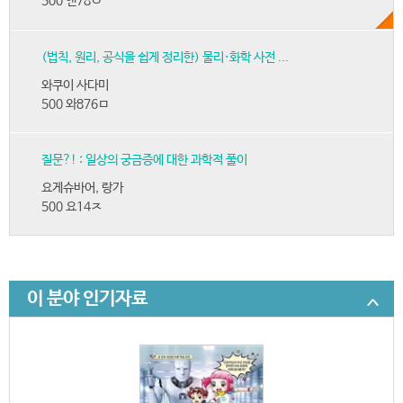
500 앤78ㅇ
(법칙, 원리, 공식을 쉽게 정리한) 물리·화학 사전 ...
와쿠이 사다미
500 와876ㅁ
질문?! : 일상의 궁금증에 대한 과학적 풀이
요게슈바어, 랑가
500 요14ㅈ
이 분야 인기자료