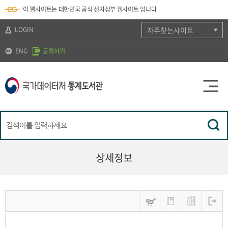
뉴
로
색
정
이 웹사이트는 대한민국 공식 전자정부 웹사이트 입니다
바
가
바
보
로
기
로
바
가
(
가
로
LOGIN
자주찾는사이트
기
s
기
가
k
기
ENG
문의하기
i
p
t
o
c
o
n
t
e
n
t
)
상세정보