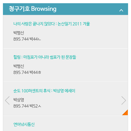
청구기호 Browsing
나의 사랑은 끝나지 않았다 : 논산일기 2011 겨울
박범신
895.744 박44ㄴ
힐링 : 마침표가 아니라 쉼표가 된 문장들
박범신
895.744 박44ㅎ
순도 100퍼센트의 휴식 : 박상영 에세이
박상영
895.744 박52ㅅ
연어낚시통신