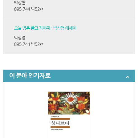
박상현
895.744 박52ㅇ
오늘 밤은 굶고 자야지 : 박상영 에세이
박상영
895.744 박52ㅇ
이 분야 인기자료