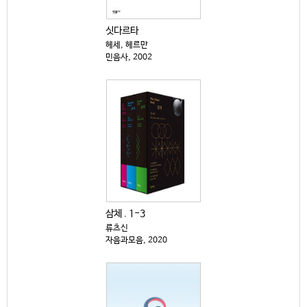
싯다르타
헤세, 헤르만
민음사, 2002
삼체 . 1-3
류츠신
자음과모음, 2020