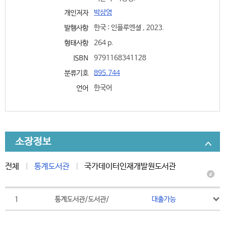
박상영
개인저자
한국 : 인플루엔셜 , 2023.
발행사항
264 p.
형태사항
9791168341128
ISBN
895.744
분류기호
한국어
언어
소장정보
전체
통계도서관
국가데이터인재개발원도서관
1
통계도서관/도서관/
대출가능