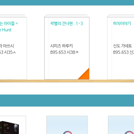
는 아이들 =
작별의 건너편 . 1-3
하치이야기
e Hunt
라 아쓰시
시미즈 하루키
신도 가네토
53 시35ㅅ
895.653 시38ㅈ
895.653 