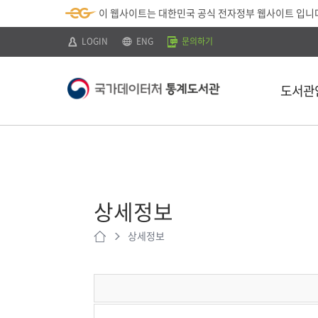
뉴
로
색
정
이 웹사이트는 대한민국 공식 전자정부 웹사이트 입니
바
가
바
보
로
기
로
바
가
(
가
로
LOGIN
ENG
문의하기
기
s
기
가
k
기
i
p
도서관
t
o
c
o
n
t
소개
e
n
이용안내
t
)
상세정보
찾아오시는 
상세정보