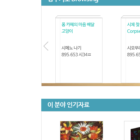
퐁 카페의 마음 배달
시체 찾
고양이
Corps
시메노 나기
시모무
895.653 시34ㅍ
895.6
이 분야 인기자료