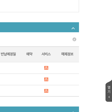
반납예정일
예약
서비스
매체정보
열
기