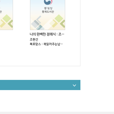
나의 완벽한 장례식 : 조현선 장편소설
조현선
북로망스 : 책읽어주는남자, 2026