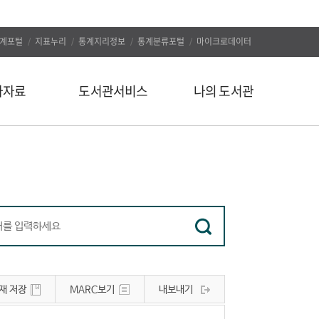
계포털
지표누리
통계지리정보
통계분류포털
마이크로데이터
자자료
도서관서비스
나의 도서관
신착도서
나의 알림
추천도서
나의 정보
인기도서
대출/예약조회
인기검색어
자료구입신청
정보서비스
나의 서재
유관사이트
나의 서평
재 저장
MARC보기
내보내기
공지사항
문의하기