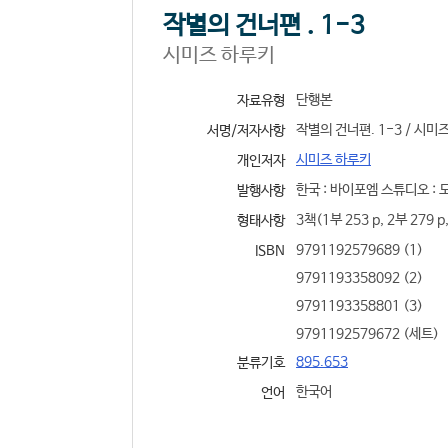
작별의 건너편 . 1-3
시미즈 하루키
단행본
자료유형
작별의 건너편. 1-3 / 시미
서명/저자사항
시미즈 하루키
개인저자
한국 : 바이포엠 스튜디오 : 모모
발행사항
3책(1부 253 p, 2부 279 p,
형태사항
9791192579689 (1)
ISBN
9791193358092 (2)
9791193358801 (3)
9791192579672 (세트)
895.653
분류기호
한국어
언어