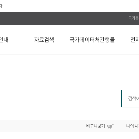
다
국가통
안내
자료검색
국가데이터처간행물
전
전체
통계간행물
전자저널
단행본
국가데이터연구원
Web DB
길
연속간행물
국가데이터인재개발원
전자도서
비도서
국가데이터처보고서
통계자료 분류
통계사료
컬렉션
바구니넣기
나의 서
외부 API 검색