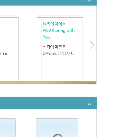
날씨의 아이 =
Weathering with
You
신카이 마코토
신25ㅎ
895.653 신872ㄴ