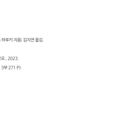
즈 하루키 지음; 김지연 옮김.
 , 2023.
 3부 271 P).