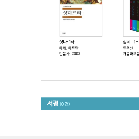
싯다르타
삼체 . 1-
헤세, 헤르만
류츠신
민음사, 2002
자음과모음,
서평
(0 건)